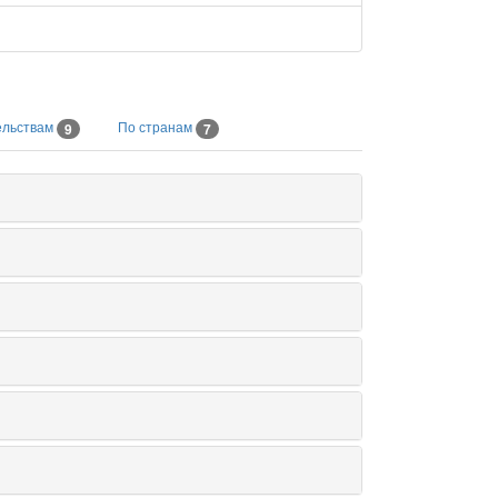
ельствам
По странам
9
7