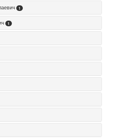
лаевич
1
вич
1