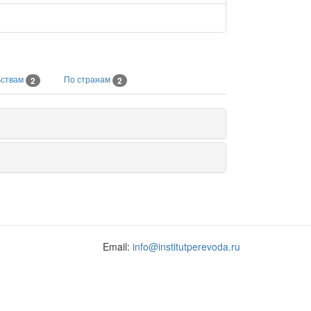
ьствам
По странам
2
2
Email:
info@institutperevoda.ru