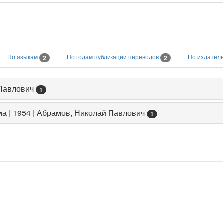
По языкам
По годам публикации переводов
По издател
2
2
 Павлович
1
а | 1954 | Абрамов, Николай Павлович
1