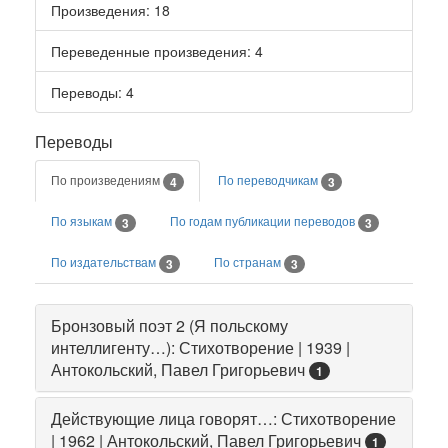
Произведения
: 18
Переведенные произведения
: 4
Переводы
: 4
Переводы
По произведениям
По переводчикам
4
3
По языкам
По годам публикации переводов
3
3
По издательствам
По странам
3
3
Бронзовый поэт 2 (Я польскому
интеллигенту…): Стихотворение | 1939 |
Антокольский, Павел Григорьевич
1
Действующие лица говорят…: Стихотворение
| 1962 | Антокольский, Павел Григорьевич
1