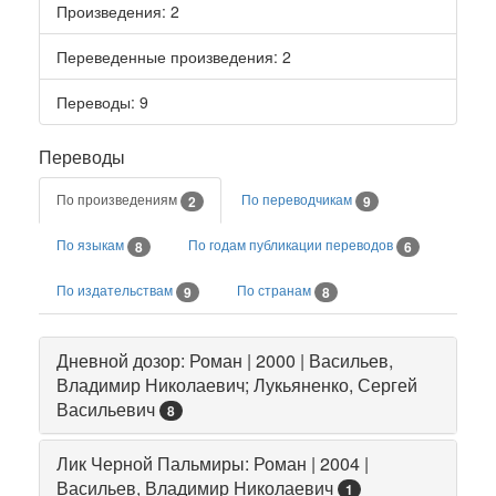
Произведения
: 2
Переведенные произведения
: 2
Переводы
: 9
Переводы
По произведениям
По переводчикам
2
9
По языкам
По годам публикации переводов
8
6
По издательствам
По странам
9
8
Дневной дозор: Роман | 2000 | Васильев,
Владимир Николаевич; Лукьяненко, Сергей
Васильевич
8
Лик Черной Пальмиры: Роман | 2004 |
Васильев, Владимир Николаевич
1