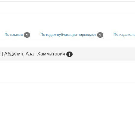
По языкам
По годам публикации переводов
По издател
1
1
 | Абдулин, Азат Хамматович
1