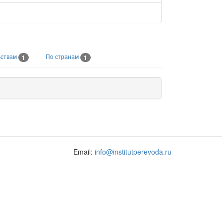
ьствам
По странам
1
1
Email:
info@institutperevoda.ru